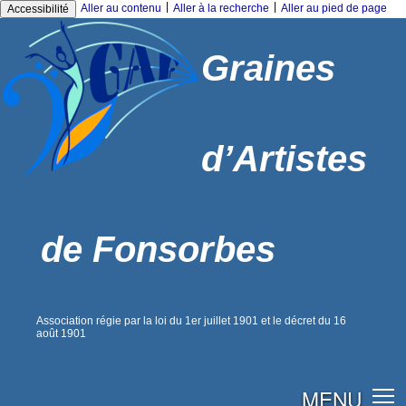
|
|
Aller au contenu
Aller à la recherche
Aller au pied de page
Accessibilité
Graines
d’Artistes
de Fonsorbes
Association régie par la loi du 1er juillet 1901 et le décret du 16
août 1901
MENU