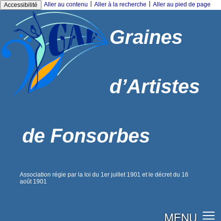
|
|
Aller au contenu
Aller à la recherche
Aller au pied de page
Accessibilité
Graines
d’Artistes
de Fonsorbes
Association régie par la loi du 1er juillet 1901 et le décret du 16
août 1901
MENU