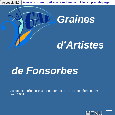
|
|
Aller au contenu
Aller à la recherche
Aller au pied de page
Accessibilité
Graines
d’Artistes
de Fonsorbes
Association régie par la loi du 1er juillet 1901 et le décret du 16
août 1901
MENU