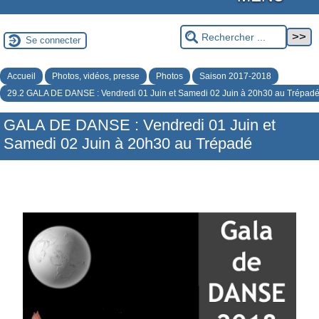
Se connecter
Accueil
Photos, vidéos, presse
Photos
Saison 2017-2018
29.2 GALA DE DANSE : Vendredi 01 Juin et Samedi 02 Juin à 20h30 au Trépad
GALA DE DANSE : Vendredi 01 Juin et
Samedi 02 Juin à 20h30 au Trépadé