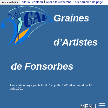
|
|
Aller au contenu
Aller à la recherche
Aller au pied de page
Accessibilité
Graines
d’Artistes
de Fonsorbes
Association régie par la loi du 1er juillet 1901 et le décret du 16
août 1901
MENU