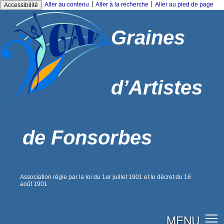
|
|
Aller au contenu
Aller à la recherche
Aller au pied de page
Accessibilité
Graines
d’Artistes
de Fonsorbes
Association régie par la loi du 1er juillet 1901 et le décret du 16
août 1901
MENU