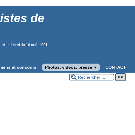
istes de
01 et le décret du 16 août 1901
mens et concours
Photos, vidéos, presse
CONTACT
▼