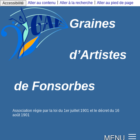
|
|
Aller au contenu
Aller à la recherche
Aller au pied de page
Accessibilité
Graines
d’Artistes
de Fonsorbes
Association régie par la loi du 1er juillet 1901 et le décret du 16
août 1901
MENU