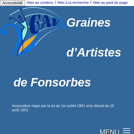
|
|
Aller au contenu
Aller à la recherche
Aller au pied de page
Accessibilité
Graines
d’Artistes
de Fonsorbes
Association régie par la loi du 1er juillet 1901 et le décret du 16
août 1901
MENU